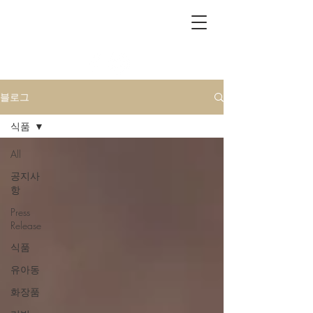
CLASSICMIND
블로그
식품
All
공지사
항
Press
Release
식품
유아동
화장품