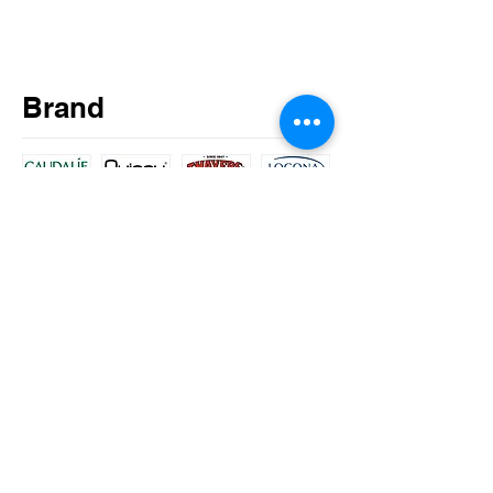
Brand
CLASSICMIND
​주식회사 클래식마인드
본사 : 서울시 성동구 왕십리로 125 KD타워 4층
403호 Tel :
02-2277-0684
물류센터 : 경기도 포천시 가산면 마산리 13-2