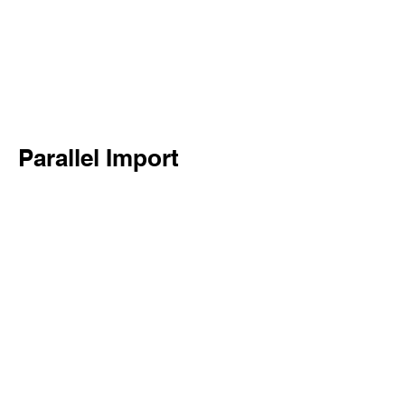
그러나 외국 상품의 국내 상표권자가 국
내에서 독자적인 제조ㆍ판매망을 갖고
있는 경우에는 기존 영업권을 보호한다
는 차원에서 병행수입을 허용하지 않는
다.
Parallel Import