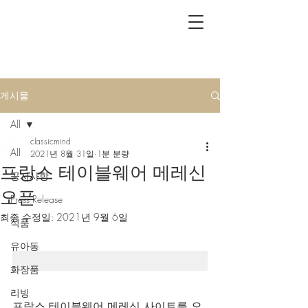
CLASSICMIND
게시물
All
classicmind
All
2021년 8월 31일
1분 분량
프랑스 테이블웨어 메레신
공지사항
오픈
Press Release
최종 수정일:
2021년 9월 6일
식품
유아동
화장품
리빙
프랑스 테이블웨어 메레신 사이트를 오