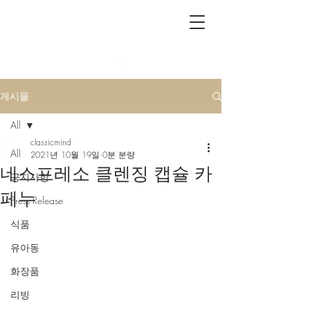
CLASSICMIND
게시물
All
classicmind
All
2021년 10월 19일
0분 분량
네스프레소 클렌징 캡슐 카
공지사항
페누
Press Release
식품
유아동
화장품
리빙